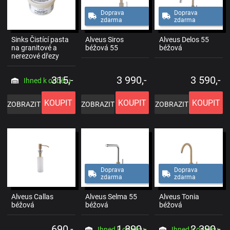
Doprava
Doprava
zdarma
zdarma
Sinks Čistící pasta
Alveus Siros
Alveus Delos 55
na granitové a
béžová 55
béžová
nerezové dřezy
315,-
3 990,-
3 590,-
Ihned k odběru
KOUPIT
KOUPIT
KOUPIT
ZOBRAZIT
ZOBRAZIT
ZOBRAZIT
Doprava
Doprava
zdarma
zdarma
Alveus Callas
Alveus Selma 55
Alveus Tonia
béžová
béžová
béžová
690,-
1 890,-
2 390,-
Ihned k odběru
Ihned k odběru