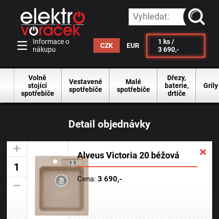
vyhleda
Informace o
1
ks /
CZK
EUR
nákupu
3 690,-
Volně
Dřezy,
Vestavené
Malé
stojící
baterie,
Grily
spotřebiče
spotřebiče
spotřebiče
drtiče
Detail objednávky
×
+
Alveus Victoria 20 béžová
Cena:
3 690,-
-