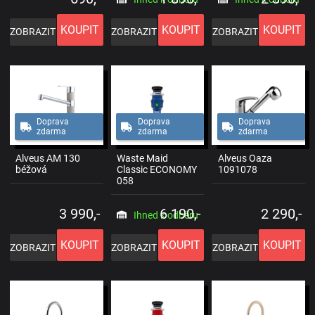
KOUPIT
KOUPIT
KOUPIT
ZOBRAZIT
ZOBRAZIT
ZOBRAZIT
Doprava
Doprava
Doprava
zdarma
zdarma
zdarma
Alveus AM 130
Waste Maid
Alveus Oaza
béžová
Classic ECONOMY
1091078
058
3 990,-
6 190,-
2 290,-
Ihned k odběru
KOUPIT
KOUPIT
KOUPIT
ZOBRAZIT
ZOBRAZIT
ZOBRAZIT