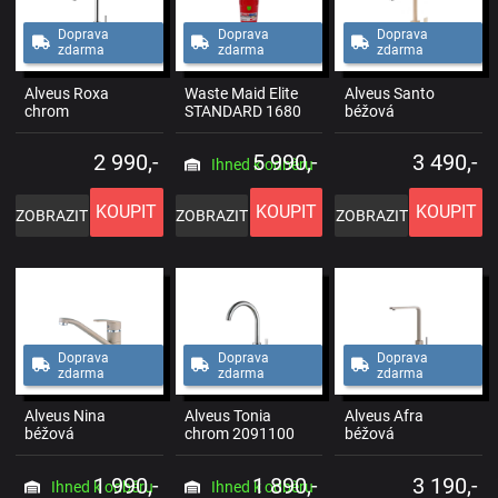
Doprava
Doprava
Doprava
zdarma
zdarma
zdarma
Alveus Roxa
Waste Maid Elite
Alveus Santo
chrom
STANDARD 1680
béžová
2 990,-
5 990,-
3 490,-
Ihned k odběru
KOUPIT
KOUPIT
KOUPIT
ZOBRAZIT
ZOBRAZIT
ZOBRAZIT
Doprava
Doprava
Doprava
zdarma
zdarma
zdarma
Alveus Nina
Alveus Tonia
Alveus Afra
béžová
chrom 2091100
béžová
1 990,-
1 890,-
3 190,-
Ihned k odběru
Ihned k odběru