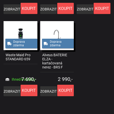
KOUPIT
KOUPIT
KOUPIT
ZOBRAZIT
ZOBRAZIT
ZOBRAZIT
Doprava
Doprava
zdarma
zdarma
Waste Maid Pro
Alveus BATERIE
STANDARD 659
ELZA -
kartačovaná
nerez - BRS F
7 690,-
2 990,-
Ihned k odběru
KOUPIT
KOUPIT
ZOBRAZIT
ZOBRAZIT