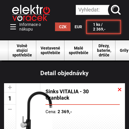
vyhleda
Informace o
1
ks /
CZK
EUR
nákupu
2 369,-
Volně
Dřezy,
Vestavené
Malé
stojící
baterie,
Grily
spotřebiče
spotřebiče
spotřebiče
drtiče
Detail objednávky
×
+
Sinks VITALIA - 30
Granblack
-
Cena:
2 369,-