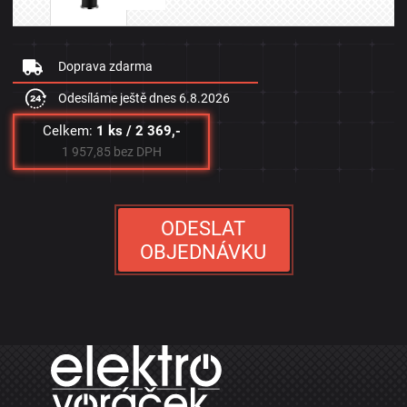
Doprava zdarma
Odesíláme ještě dnes
6.8.2026
Celkem:
1 ks / 2 369,-
1 957,85 bez DPH
ODESLAT
OBJEDNÁVKU