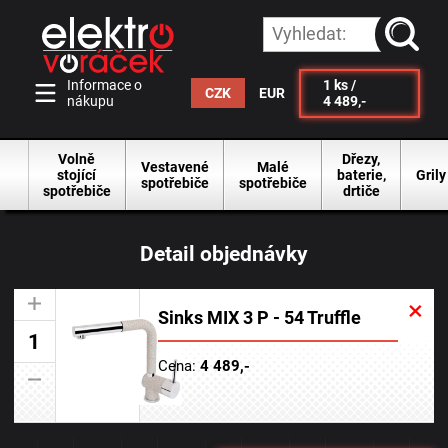
vyhleda
Informace o
1
ks /
CZK
EUR
nákupu
4 489,-
Volně
Dřezy,
Vestavené
Malé
stojící
baterie,
Grily
spotřebiče
spotřebiče
spotřebiče
drtiče
Detail objednávky
×
+
Sinks MIX 3 P - 54 Truffle
Cena:
4 489,-
-