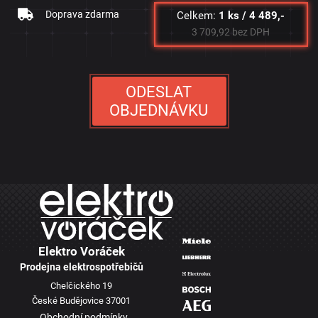
Doprava zdarma
Celkem:
1 ks / 4 489,-
3 709,92 bez DPH
ODESLAT
OBJEDNÁVKU
Elektro Voráček
Prodejna elektrospotřebičů
Chelčického 19
České Budějovice 37001
Obchodní podmínky