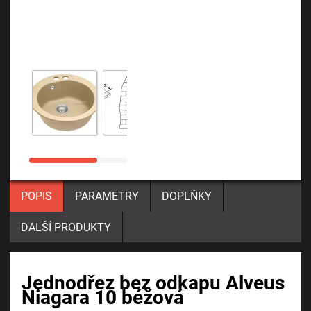
POPIS
PARAMETRY
DOPLŇKY
DALŠÍ PRODUKTY
Jednodřez bez odkapu Alveus
Niagara 10 béžová