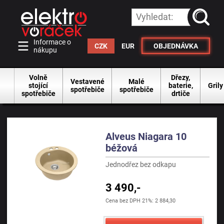
vyhleda
Informace o
CZK
EUR
OBJEDNÁVKA
nákupu
Volně
Dřezy,
Vestavené
Malé
stojící
baterie,
Grily
spotřebiče
spotřebiče
spotřebiče
drtiče
Alveus Niagara 10
béžová
Jednodřez bez odkapu
3 490,-
Cena bez DPH 21%: 2 884,30