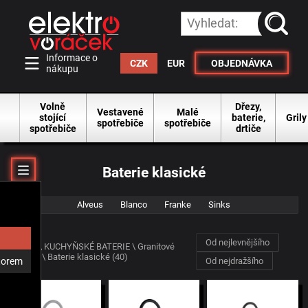
vyhleda
Informace o
CZK
EUR
OBJEDNÁVKA
nákupu
Volně
Dřezy,
Vestavené
Malé
stojící
baterie,
Grily
spotřebiče
spotřebiče
spotřebiče
drtiče
Baterie klasické
Alveus
Blanco
Franke
Sinks
Od nejlevnějšího
ÚVOD
\
KUCHYŇSKÉ BATERIE
\
Granitové
baterie
\ Baterie klasické
(40)
Od nejdražšího
átorem