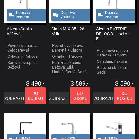
Doprava
Doprava
Doprava
zdarma
zdarma
zdarma
Alveus Santo
Sinks MIX 35 - 28
Alveus BATERIE
béžová
Milk
DELOS 81 - beton
F
Povrchová úprava:
Povrchová úprava:
Celobarevná
Barevná + Chrom
Povrchová úprava:
Barevná + Chrom
Ovládání: Páková
Ovládání: Páková
Ovládání: Páková
Barevná skupina:
Barevná skupina:
Béžová
Béžová, Bílá,
Barevná skupina:
Hnědá, Černá, Šedá
Šedá
3 490,-
3 589,-
3 590,-
DO
DO
DO
ZOBRAZIT
KOŠÍKU
ZOBRAZIT
KOŠÍKU
ZOBRAZIT
KOŠÍKU
Doprava
Doprava
Doprava