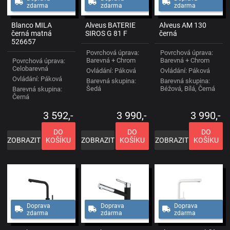
zdarma
zdarma
zdarma
Blanco MILA
Alveus BATERIE
Alveus AM 130
černá matná
SIROS G 81 F
černá
526657
Povrchová úprava:
Povrchová úprava:
Barevná + Chrom
Barevná + Chrom
Povrchová úprava:
Celobarevná
Ovládání: Páková
Ovládání: Páková
Ovládání: Páková
Barevná skupina:
Barevná skupina:
Šedá
Béžová, Bílá, Černá
Barevná skupina:
Černá
3 592,-
3 990,-
3 990,-
DO
DO
DO
ZOBRAZIT
KOŠÍKU
ZOBRAZIT
KOŠÍKU
ZOBRAZIT
KOŠÍKU
Doprava
Doprava
Doprava
zdarma
zdarma
zdarma