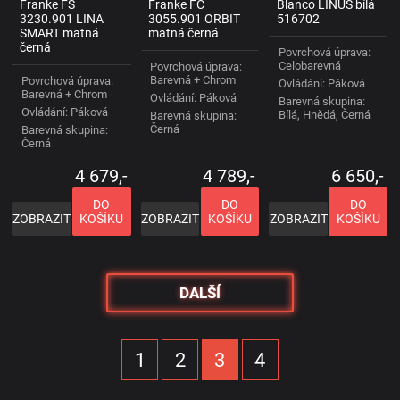
Franke FS
Franke FC
Blanco LINUS bílá
3230.901 LINA
3055.901 ORBIT
516702
SMART matná
matná černá
černá
Povrchová úprava:
Celobarevná
Povrchová úprava:
Barevná + Chrom
Povrchová úprava:
Ovládání: Páková
Barevná + Chrom
Ovládání: Páková
Barevná skupina:
Ovládání: Páková
Bílá, Hnědá, Černá
Barevná skupina:
Černá
Barevná skupina:
Černá
4 679,-
4 789,-
6 650,-
DO
DO
DO
ZOBRAZIT
KOŠÍKU
ZOBRAZIT
KOŠÍKU
ZOBRAZIT
KOŠÍKU
DALŠÍ
1
2
3
4