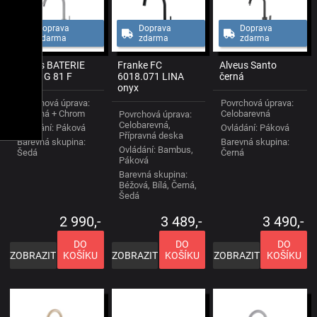
Doprava
Doprava
Doprava
zdarma
zdarma
zdarma
Alveus BATERIE
Franke FC
Alveus Santo
ROXA G 81 F
6018.071 LINA
černá
onyx
Povrchová úprava:
Povrchová úprava:
Barevná + Chrom
Celobarevná
Povrchová úprava:
Celobarevná,
Ovládání: Páková
Ovládání: Páková
Přípravná deska
Barevná skupina:
Barevná skupina:
Ovládání: Bambus,
Šedá
Černá
Páková
Barevná skupina:
Béžová, Bílá, Černá,
Šedá
2 990,-
3 489,-
3 490,-
DO
DO
DO
ZOBRAZIT
KOŠÍKU
ZOBRAZIT
KOŠÍKU
ZOBRAZIT
KOŠÍKU