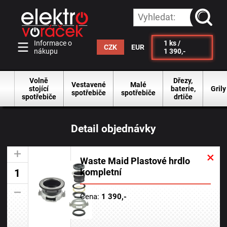
vyhleda
Informace o
1
ks /
CZK
EUR
nákupu
1 390,-
Volně
Dřezy,
Vestavené
Malé
stojící
baterie,
Grily
spotřebiče
spotřebiče
spotřebiče
drtiče
Detail objednávky
×
+
Waste Maid Plastové hrdlo
kompletní
-
Cena:
1 390,-