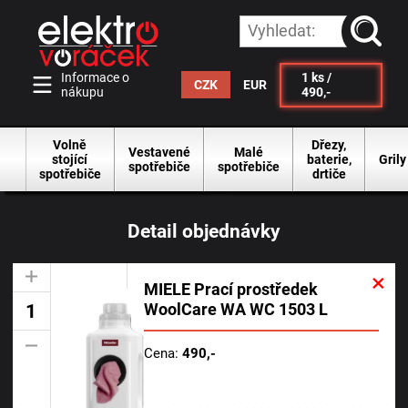
vyhleda
Informace o
1
ks /
CZK
EUR
nákupu
490,-
Volně
Dřezy,
Vestavené
Malé
stojící
baterie,
Grily
spotřebiče
spotřebiče
spotřebiče
drtiče
Detail objednávky
×
+
MIELE Prací prostředek
WoolCare WA WC 1503 L
-
Cena:
490,-