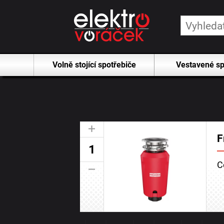
Volně stojící spotřebiče
Vestavené sp
+
F
C
-