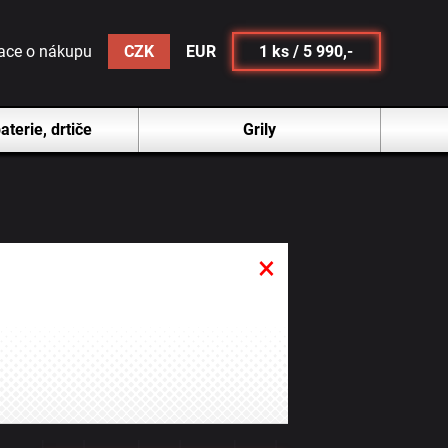
ace o nákupu
CZK
EUR
1
ks /
5 990,-
aterie, drtiče
Grily
×