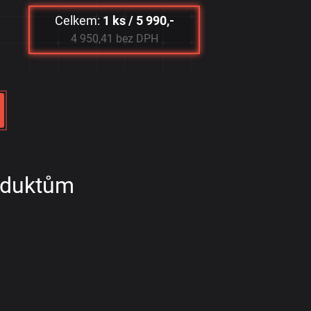
Celkem:
1 ks / 5 990,-
4 950,41 bez DPH
roduktům